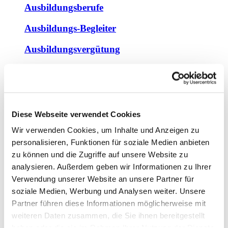
Ausbildungsberufe
Ausbildungs-Begleiter
Ausbildungsvergütung
TOP Ausbildungsbetrieb
Projekt Ruanda.100
Praktikumstage Rheinland-Pfalz
Diese Webseite verwendet Cookies
Wir verwenden Cookies, um Inhalte und Anzeigen zu
DEHOGA Jugendmeisterschaften
personalisieren, Funktionen für soziale Medien anbieten
Jugendmeisterschaft 2026
zu können und die Zugriffe auf unsere Website zu
Jugendmeisterschaft 2025
analysieren. Außerdem geben wir Informationen zu Ihrer
Jugendmeisterschaft 2024
Verwendung unserer Website an unsere Partner für
Jugendmeisterschaft 2023
soziale Medien, Werbung und Analysen weiter. Unsere
Akademie und Weiterbildung
Partner führen diese Informationen möglicherweise mit
weiteren Daten zusammen, die Sie ihnen bereitgestellt
Presse & Media
haben oder die sie im Rahmen Ihrer Nutzung der Dienste