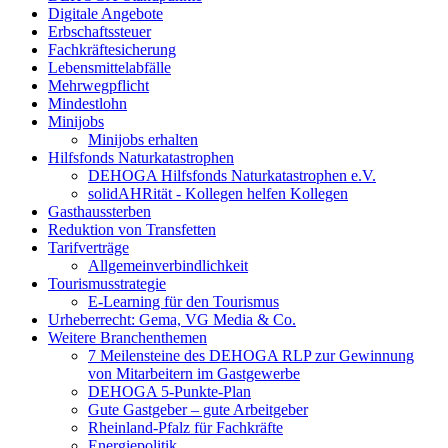
Digitale Angebote
Erbschaftssteuer
Fachkräftesicherung
Lebensmittelabfälle
Mehrwegpflicht
Mindestlohn
Minijobs
Minijobs erhalten
Hilfsfonds Naturkatastrophen
DEHOGA Hilfsfonds Naturkatastrophen e.V.
solidAHRität - Kollegen helfen Kollegen
Gasthaussterben
Reduktion von Transfetten
Tarifverträge
Allgemeinverbindlichkeit
Tourismusstrategie
E-Learning für den Tourismus
Urheberrecht: Gema, VG Media & Co.
Weitere Branchenthemen
7 Meilensteine des DEHOGA RLP zur Gewinnung
von Mitarbeitern im Gastgewerbe
DEHOGA 5-Punkte-Plan
Gute Gastgeber – gute Arbeitgeber
Rheinland-Pfalz für Fachkräfte
Energiepolitik