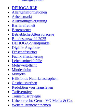
DEHOGA RLP
Allergeninformationen
Arbeitsmarkt
Ausbildungsvergütung
Barrierefreiheit
Bettensteuer
Betriebliche Altersvorsorge
Bundestagswahl 2025
DEHOGA-Standpunkte
Digitale Angebote
Erbschaftssteuer
Fachkräftesicherung
Lebensmittelabfälle
Mehrwegpflicht
Mindestlohn
Minijobs
Hilfsfonds Naturkatastrophen
Gasthaussterben
Reduktion von Transfetten
Tarifverträge
Tourismusstrategie
Urheberrecht: Gema, VG Media & Co.
Weitere Branchenthemen