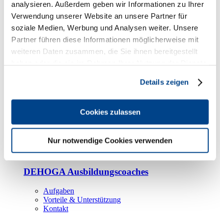
analysieren. Außerdem geben wir Informationen zu Ihrer
oneDEHOGA APP
Verwendung unserer Website an unsere Partner für
soziale Medien, Werbung und Analysen weiter. Unsere
DEHOGA Rechtsberatung
Partner führen diese Informationen möglicherweise mit
weiteren Daten zusammen, die Sie ihnen bereitgestellt
DEHOGA Rechtsschutz
haben oder die sie im Rahmen Ihrer Nutzung der Dienste
FAQ zum Rechtsschutz
gesammelt haben. Sie geben Einwilligung zu unseren
Details zeigen
Cookies, wenn Sie unsere Webseite weiterhin nutzen.
DEHOGA Steuerberatung
Cookies zulassen
DEHOGA Umwelt & Nachhaltigkeit
Muster & Merkblätter
Nur notwendige Cookies verwenden
Ausbildung&Beruf
DEHOGA Ausbildungscoaches
Aufgaben
Vorteile & Unterstützung
Kontakt