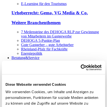
E-Learning für den Tourismus
Urheberrecht: Gema, VG Media & Co.
Weitere Branchenthemen
7 Meilensteine des DEHOGA RLP zur Gewinnung
von Mitarbeitern im Gastgewerbe
DEHOGA 5-Punkte-Plan
Gute Gastgeber – gute Arbeitgeber
Rheinland-Pfalz für Fachkräfte
Energiepolitik
Beratung&Service
DEHOGA Betriebsberatung
Beratungsprogramm Mittelstand
Diese Webseite verwendet Cookies
DEHOGA Energieberatung
Wir verwenden Cookies, um Inhalte und Anzeigen zu
DEHOGA Energiekampagne Gastgewerbe
personalisieren, Funktionen für soziale Medien anbieten
zu können und die Zugriffe auf unsere Website zu
DEHOGA Hotelklassifizierung