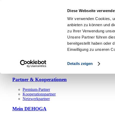
Toggle navigation
Diese Webseite verwende
Verband
Wir verwenden Cookies, um
Ein starker Verband
anbieten zu können und di
zu Ihrer Verwendung unser
Landesgeschäftsstelle
Unsere Partner führen die
bereitgestellt haben oder
Präsidium
Einwilligung zu unseren C
DEHOGA vor Ort
Details zeigen
DEHOGA Bundesverband
DEHOGA Landesverbände
Partner & Kooperationen
Premium-Partner
Kooperationspartner
Netzwerkpartner
Mein DEHOGA