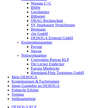
Wasgau C+C
BMW
Gerolsteiner
Bitburger
ÖRAG Rechtsschutz
SV Sparkassen Versicherung
Bietmann
cbg GmbH
DEHOGA Zentrum GmbH
Kooperationspartner
Payone
Süwag
Netzwerkpartner
Convention Bureau RLP
Die Lecker Entdecker
Europa Miniköche
Rheinland-Pfalz Tourismus GmbH
Mein DEHOGA
Kommissionen & Fachgruppen
Junge Gastgeber im DEHOGA
Politische Erfolge
Termine
Stellenangebote
DEHOGA RLP