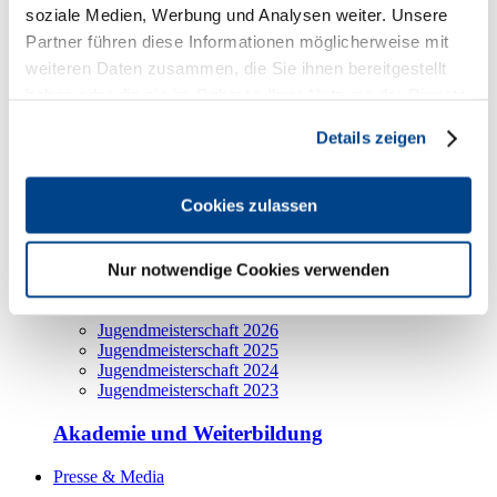
Ausbildungsberufe
soziale Medien, Werbung und Analysen weiter. Unsere
Partner führen diese Informationen möglicherweise mit
Ausbildungs-Begleiter
weiteren Daten zusammen, die Sie ihnen bereitgestellt
haben oder die sie im Rahmen Ihrer Nutzung der Dienste
Ausbildungsvergütung
gesammelt haben. Sie geben Einwilligung zu unseren
Details zeigen
Cookies, wenn Sie unsere Webseite weiterhin nutzen.
TOP Ausbildungsbetrieb
Projekt Ruanda.100
Cookies zulassen
Praktikumstage Rheinland-Pfalz
Nur notwendige Cookies verwenden
DEHOGA Jugendmeisterschaften
Jugendmeisterschaft 2026
Jugendmeisterschaft 2025
Jugendmeisterschaft 2024
Jugendmeisterschaft 2023
Akademie und Weiterbildung
Presse & Media